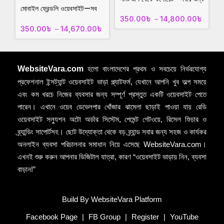
প্রস্তুত ওয়েবসাইট
মোবাইল ফ্রেন্ডলি ওয়েবসাইট—সব
smartbazar.xyz
ডিভাইস
350.00
৳
–
14,800.00
৳
সাপোর্টেড!roseperfume.xyz
350.00
৳
–
14,670.00
৳
WebsiteVara.com
হলো বাংলাদেশের প্রথম ও সবচেয়ে নির্ভরযোগ্য
প্রফেশনাল ইন্সট্যান্ট ওয়েবসাইট ভাড়া প্ল্যাটফর্ম, যেখানে আপনি খুব অল্প সময়ে
এবং কম খরচে নিজের ব্যবসার জন্য সম্পূর্ণ প্রস্তুত একটি ওয়েবসাইট পেতে
পারেন। এখানে ওয়েব ডেভেলপার খোঁজার ঝামেলা ছাড়াই পাওয়া যায় রেডি
ওয়েবসাইট সল্যুশন অটো অর্ডার সিস্টেম, পেমেন্ট গেটওয়ে, রিসেল ফিচার ও
ব্র্যান্ডিং সাপোর্টসহ। ছোট উদ্যোক্তা থেকে বড় ব্র্যান্ড সবার জন্য সহজ ও কার্যকর
অনলাইন ব্যবসা পরিচালনার সমাধান নিয়ে এসেছে WebsiteVara.com।
এখনই শুরু করুন আপনার ডিজিটাল যাত্রা, কারণ “ওয়েবসাইট ভাড়ায় নিন, ব্যবসা
বাড়ান!”
Build By WebsiteVara Platform
Facebook Page
|
FB Group
|
Register
|
YouTube