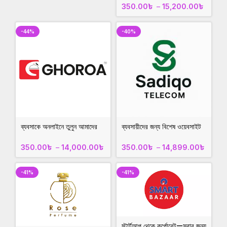
350.00
৳
–
15,200.00
৳
-44%
-40%
ব্যবসাকে অনলাইনে তুলুন আমাদের
ব্যবসায়ীদের জন্য বিশেষ ওয়েবসাইট
প্রস্তুত ওয়েবসাইটে
কালেকশন!sadiqo.xyz
ghooroa.com
350.00
৳
–
14,000.00
৳
350.00
৳
–
14,899.00
৳
-41%
-41%
স্টার্টআপ থেকে কর্পোরেট—সবার জন্য