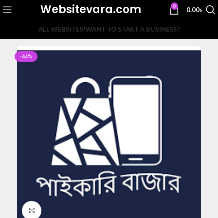
Websitevara.com
0
0.00
৳
ALL WEBSITES!
WANT TO START A BUSINESS?
-44%
Click to enlarge