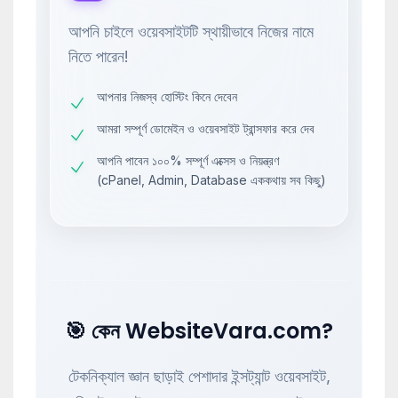
আপনি চাইলে ওয়েবসাইটটি স্থায়ীভাবে নিজের নামে
নিতে পারেন!
আপনার নিজস্ব হোস্টিং কিনে দেবেন
আমরা সম্পূর্ণ ডোমেইন ও ওয়েবসাইট ট্রান্সফার করে দেব
আপনি পাবেন ১০০% সম্পূর্ণ এক্সেস ও নিয়ন্ত্রণ
(cPanel, Admin, Database এককথায় সব কিছু)
🎯 কেন WebsiteVara.com?
টেকনিক্যাল জ্ঞান ছাড়াই পেশাদার ইন্সট্যান্ট ওয়েবসাইট,