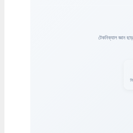
টেকনিক্যাল জ্ঞান ছা
মি