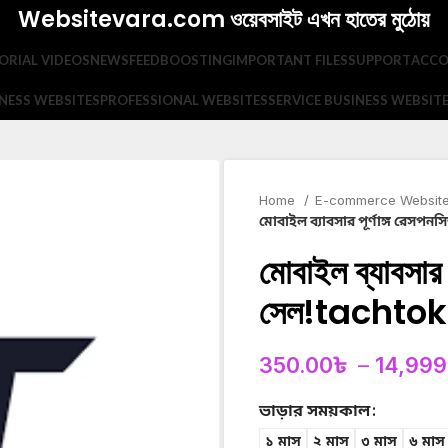
Websitevara.com ওয়েবসাইট এখন হাতের মুঠোয়
ORIAL VIDEOS
NEWSFEED
BOOSTING
IMPORTANT FILES
SUPPORT
ACC
NESS WEBSITES
PROFESSIONAL WEBSITES
SERVICE BUSINESS WEBSIT
Home
E-commerce Websit
মোবাইল ব্যাবসার পূর্ণাঙ্গ রেস
মোবাইল ব্যাবসার 
সেল!tachtok
350.00
৳
–
14,999
ভাড়ার সময়কাল
১ মাস
২ মাস
৩ মাস
৬ মাস