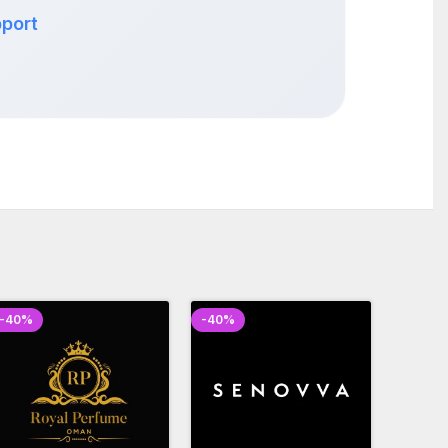
port
-40%
-40%