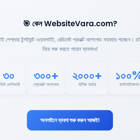
🎯 কেন WebsiteVara.com?
ড়াই পেশাদার ইন্সট্যান্ট ওয়েবসাইট, রেডিমেট প্রডাক্ট আপলোড সহকারে পাচ্ছেন। চা
নিয়ে শুরু করতে পারেন ব্যবসাও!
৩০
৩০০+
২০০০+
১০০
নিটে ডেলিভারি
প্রোডাক্ট আপলোড
মাসিক অর্ডার
কাস্টমাইজেশন
অনলাইনে ব্যবসা শুরু করুন আজই!