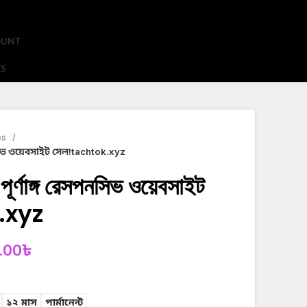
OUNT
ES
es
পনসিভ ওয়েবসাইট সেল!tachtok.xyz
পূর্ণাঙ্গ রেসপনসিভ ওয়েবসাইট
.xyz
.00
৳
১২ মাস
পার্মানেন্ট