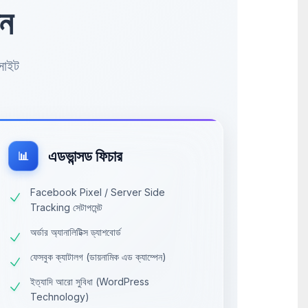
েন
বসাইট
এডভান্সড ফিচার
📊
Facebook Pixel / Server Side
Tracking সেটাপমেন্ট
অর্ডার অ্যানালিটিক্স ড্যাশবোর্ড
ফেসবুক ক্যাটালগ (ডায়নামিক এড ক্যাম্পেন)
ইত্যাদি আরো সুবিধা (WordPress
Technology)