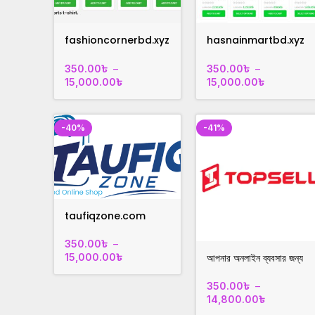
fashioncornerbd.xyz
hasnainmartbd.xyz
রেডিমেড যে কোনো ব্যবসার
রেডিমেড যে কোনো ব্যবসার
ওয়েবসাইট
ওয়েবসাইট
350.00
৳
–
350.00
৳
–
15,000.00
৳
15,000.00
৳
-40%
-41%
taufiqzone.com
রেডিমেড যে কোনো ব্যবসার
ওয়েবসাইট
350.00
৳
–
আপনার অনলাইন ব্যবসার জন্য
15,000.00
৳
হাই-পারফরমেন্স
ওয়েবসাইট!topsellbd.xyz
350.00
৳
–
14,800.00
৳