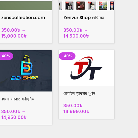
zenscollection.com
Zenvur.Shop রেডিমেড
কাপড়ের ব্যবসা করার ওয়েবসাইট
পারফিউম ব্যবসার ওয়েবসাইট
350.00
৳
–
350.00
৳
–
15,000.00
৳
14,500.00
৳
-40%
-40%
মোবাইল ব্যাবসার পূর্ণাঙ্গ
ব্যবসা বাড়াতে সর্বাধুনিক
রেসপনসিভ ওয়েবসাইট
ডিজাইনের ওয়েবসাইট সংগ্রহ
সেল!tachtok.xyz
350.00
৳
–
করুন bdshop25.xyz
350.00
৳
–
14,999.00
৳
14,950.00
৳