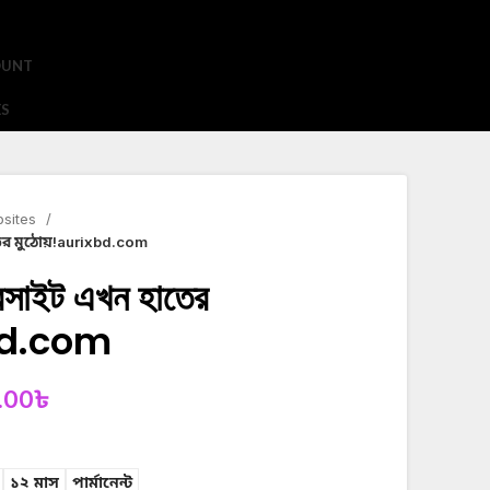
OUNT
ES
bsites
ের মুঠোয়!aurixbd.com
েবসাইট এখন হাতের
bd.com
.00
৳
১২ মাস
পার্মানেন্ট