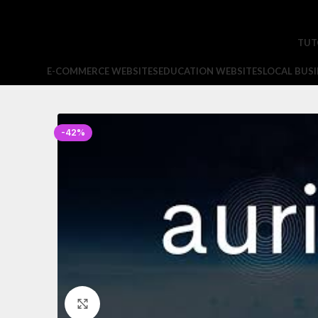
TUT
E-COMMERCE WEBSITES
EDUCATION WEBSITES
LOCAL BUSI
-42%
Click to enlarge