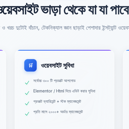
য়েবসাইট ভাড়া থেকে যা যা পাব
ও খরচ দুটোই বাঁচান, টেকনিক্যাল জ্ঞান ছাড়াই পেশাদার ইন্সট্যান্ট ওয়ে
ওয়েবসাইট সুবিধা
🛒
সর্বোচ্চ ৩০০ টি প্রডাক্ট আপলোড
Elementor / Html দিয়ে এডিট করার সুবিধা
প্রডাক্ট ভ্যারিয়েন্ট + স্টক ম্যানেজমেন্ট
প্রতি মাসে ২০০০+ অর্ডার ম্যানেজমেন্ট