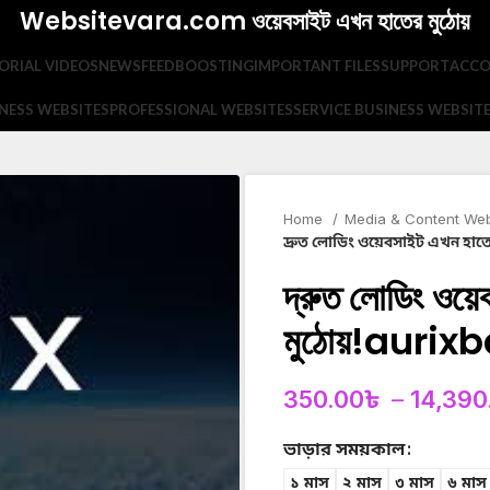
Websitevara.com ওয়েবসাইট এখন হাতের মুঠোয়
ORIAL VIDEOS
NEWSFEED
BOOSTING
IMPORTANT FILES
SUPPORT
ACC
NESS WEBSITES
PROFESSIONAL WEBSITES
SERVICE BUSINESS WEBSIT
Home
Media & Content We
দ্রুত লোডিং ওয়েবসাইট এখন হাত
দ্রুত লোডিং ওয়
মুঠোয়!aurix
350.00
৳
–
14,390
ভাড়ার সময়কাল
১ মাস
২ মাস
৩ মাস
৬ মাস