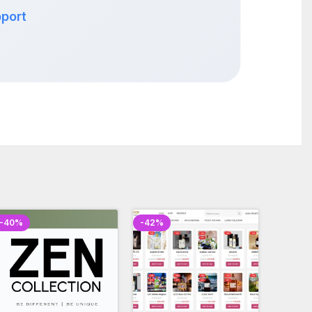
port
-40%
-42%