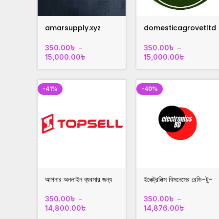
amarsupply.xyz
domesticagrovetltd
রেডিমেড যে কোনো ব্যবসার
.com রেডিমেড যে কোনো
ওয়েবসাইট
ব্যবসার ওয়েবসাইট
350.00
৳
–
350.00
৳
–
15,000.00
৳
15,000.00
৳
-41%
-40%
আপনার অনলাইন ব্যবসার জন্য
ইলেক্ট্রনিক্স বিসনেসের রেডি-টু-
হাই-পারফরমেন্স
গো ওয়েবসাইট সেল
ওয়েবসাইট!topsellbd.xyz
চলছে!electronicsbd.xy
350.00
৳
–
350.00
৳
–
z
14,800.00
৳
14,876.00
৳