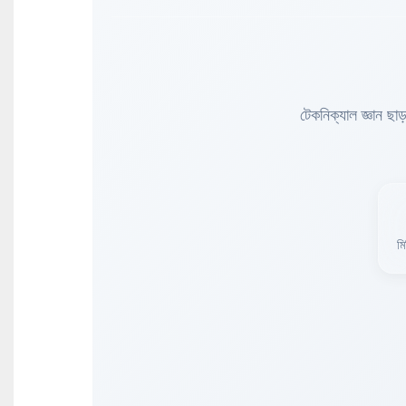
টেকনিক্যাল জ্ঞান ছা
মি