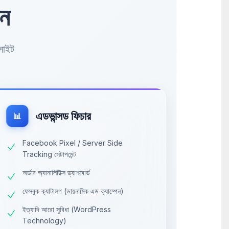
েন
বসাইট
এডভান্সড ফিচার
📊
Facebook Pixel / Server Side
Tracking সেটাপমেন্ট
অর্ডার অ্যানালিটিক্স ড্যাশবোর্ড
ফেসবুক ক্যাটালগ (ডায়নামিক এড ক্যাম্পেন)
ইত্যাদি আরো সুবিধা (WordPress
Technology)