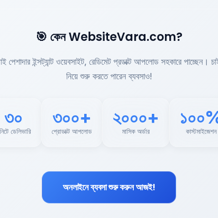
🎯 কেন WebsiteVara.com?
ড়াই পেশাদার ইন্সট্যান্ট ওয়েবসাইট, রেডিমেট প্রডাক্ট আপলোড সহকারে পাচ্ছেন। চা
নিয়ে শুরু করতে পারেন ব্যবসাও!
৩০
৩০০+
২০০০+
১০০
নিটে ডেলিভারি
প্রোডাক্ট আপলোড
মাসিক অর্ডার
কাস্টমাইজেশন
অনলাইনে ব্যবসা শুরু করুন আজই!