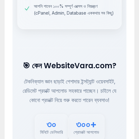
আপনি পাবেন ১০০% সম্পূর্ণ এক্সেস ও নিয়ন্ত্রণ
(cPanel, Admin, Database এককথায় সব কিছু)
🎯 কেন WebsiteVara.com?
টেকনিক্যাল জ্ঞান ছাড়াই পেশাদার ইন্সট্যান্ট ওয়েবসাইট,
রেডিমেট প্রডাক্ট আপলোড সহকারে পাচ্ছেন। চাইলে যে
কোনো প্রডাক্ট নিয়ে শুরু করতে পারেন ব্যবসাও!
৩০
৩০০+
মিনিটে ডেলিভারি
প্রোডাক্ট আপলোড