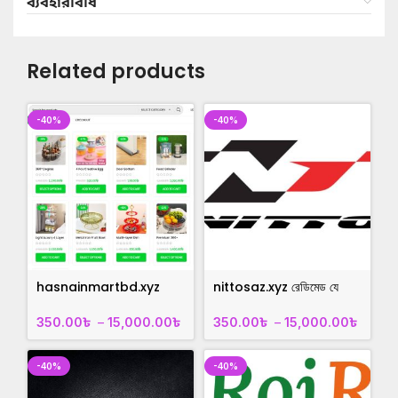
ব্যবহারবিধি
Related products
-40%
-40%
hasnainmartbd.xyz
nittosaz.xyz রেডিমেড যে
রেডিমেড যে কোনো ব্যবসার
কোনো ব্যবসার ওয়েবসাইট
ওয়েবসাইট
350.00
৳
–
15,000.00
৳
350.00
৳
–
15,000.00
৳
-40%
-40%