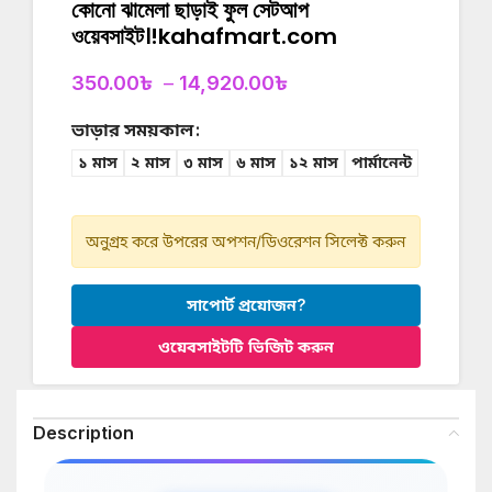
কোনো ঝামেলা ছাড়াই ফুল সেটআপ
ওয়েবসাইট।!kahafmart.com
350.00
৳
–
14,920.00
৳
ভাড়ার সময়কাল
১ মাস
২ মাস
৩ মাস
৬ মাস
১২ মাস
পার্মানেন্ট
অনুগ্রহ করে উপরের অপশন/ডিওরেশন সিলেক্ট করুন
সাপোর্ট প্রয়োজন?
ওয়েবসাইটটি ভিজিট করুন
Description