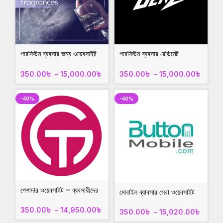
পারফিউম ব্যবসার জন্য ওয়েবসাইট
পারফিউম ব্যবসার রেডিমেট
perfumebd.xyz
ওয়েবসাইট
genzcouture.com
350.00
৳
–
15,000.00
৳
350.00
৳
–
15,000.00
৳
-40%
-40%
পেশাদার ওয়েবসাইট – ব্যবসায়ীদের
মোবাইল ব্যাবসার সেরা ওয়েবসাইট
জন্য অনলাইন সমাধান
সেল!buttonmobilebd.co
tajgallery.site
350.00
৳
–
14,950.00
৳
m
350.00
৳
–
15,020.00
৳