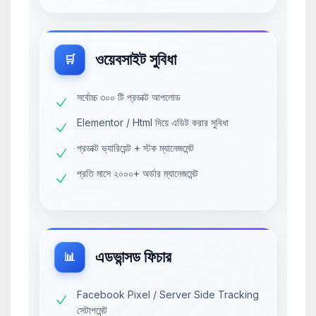
ওয়েবসাইট সুবিধা
🛒
সর্বোচ্চ ৩০০ টি প্রডাক্ট আপলোড
Elementor / Html দিয়ে এডিট করার সুবিধা
প্রডাক্ট ভ্যারিয়েন্ট + স্টক ম্যানেজমেন্ট
প্রতি মাসে ২০০০+ অর্ডার ম্যানেজমেন্ট
এডভান্সড ফিচার
📊
Facebook Pixel / Server Side Tracking
সেটাপমেন্ট